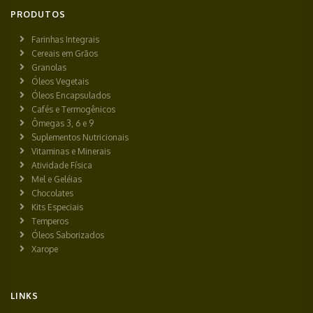
PRODUTOS
Farinhas Integrais
Cereais em Grãos
Granolas
Óleos Vegetais
Óleos Encapsulados
Cafés e Termogênicos
Ômegas 3, 6 e 9
Suplementos Nutricionais
Vitaminas e Minerais
Atividade Física
Mel e Geléias
Chocolates
Kits Especiais
Temperos
Óleos Saborizados
Xarope
LINKS