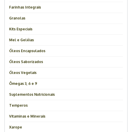
Farinhas Integrais
Granolas
Kits Especiais
Mel e Geléias
Óleos Encapsulados
Óleos Saborizados
Óleos Vegetais
Ômegas 3, 6 e 9
Suplementos Nutricionais
Temperos
Vitaminas e Minerais
Xarope