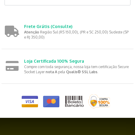
Frete Grátis
(Consulte)
Atenção
Região Sul (RS 150,00), (PR e SC 250,00) Sudeste (SP
e RJ 350,00)
Loja Certificada 100% Segura
Compre com toda segurança, nossa loja tem certificação Secure
Socket Layer
nota A
pela
Qualis® SSL Labs
.