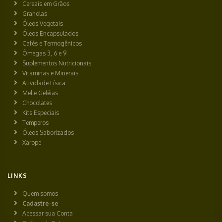
Cereais em Grãos
Granolas
Óleos Vegetais
Óleos Encapsulados
Cafés e Termogênicos
Ômegas 3, 6 e 9
Suplementos Nutricionais
Vitaminas e Minerais
Atividade Física
Mel e Geléias
Chocolates
Kits Especiais
Temperos
Óleos Saborizados
Xarope
LINKS
Quem somos
Cadastre-se
Acessar sua Conta