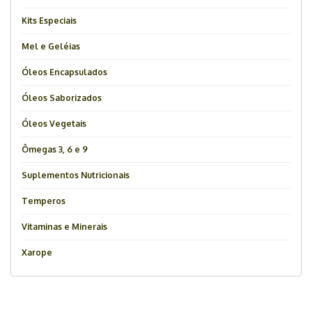
Kits Especiais
Mel e Geléias
Óleos Encapsulados
Óleos Saborizados
Óleos Vegetais
Ômegas 3, 6 e 9
Suplementos Nutricionais
Temperos
Vitaminas e Minerais
Xarope