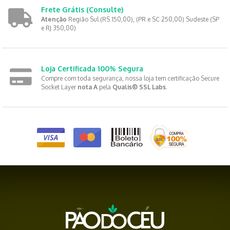
Frete Grátis
(Consulte)
Atenção
Região Sul (RS 150,00), (PR e SC 250,00) Sudeste (SP
e RJ 350,00)
Loja Certificada 100% Segura
Compre com toda segurança, nossa loja tem certificação Secure
Socket Layer
nota A
pela
Qualis® SSL Labs
.