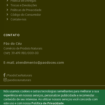
Política de Entregas
Trocas e Devoluções
Políticas de Privacidade
Código do Consumidor
Contate-nos
CONTATO
Pão do Céu
Comércio de Produto Naturais
CNPJ: 39.499.780/0001-00
E-mail:
atendimento@paodoceu.com
/PaodoCeuNaturais
paodoceunaturais
Nós usamos cookies e outras tecnologias semelhantes para melhorar a sua
experiência em nossos serviços, personalizar publicidade e recomendar
© 2026 Pão do Céu Produtos Naturais - Todos os direitos do conteúdo
conteúdo de seu interesse. Ao utilizar nossos serviços você concorda com
este uso e com nossa
Política de Privacidade
.
reservados.