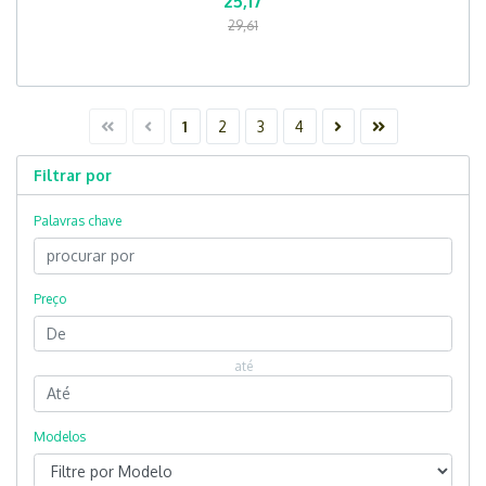
25,17
29,61
1
2
3
4
Filtrar por
Palavras chave
Preço
até
Modelos