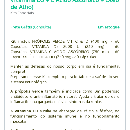
de Alho)
Kits Especiais
Frete Grátis
(Consulte)
Em estoque
Kit inclui:
PRÓPOLIS VERDE VIT C & D (400 mg) - 60
Cápsulas, VITAMINA D3 2000 UI (250 mg) - 60
Cápsulas, VITAMINA C ACIDO ASCÓRBICO (750 mg) - 60
Cápsulas, ÓLEO DE ALHO (250 mg) - 60 Cápsulas.
Manter as defesas do nosso corpo em dia é fundamental
sempre!
Preparamos esse Kit completo para fortalecer a saúde do seu
sistema imunológico.
A
própolis verde
também é indicada como um poderoso
antibiótico e anti-inflamatório natural. Ajuda a tratar dores e
inflamações na garganta e aliviar sintomas da renite.
A
vitamina D3
auxilia na absorção de cálcio e fósforo, no
funcionamento do sistema imune e no funcionamento
muscular.