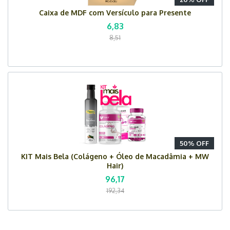
Caixa de MDF com Versículo para Presente
6,83
8,51
50% OFF
KIT Mais Bela (Colágeno + Óleo de Macadâmia + MW
Hair)
96,17
192,34