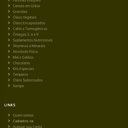
Farinhas Integrais
Cereais em Grãos
Granolas
Óleos Vegetais
Óleos Encapsulados
Cafés e Termogênicos
Ômegas 3, 6 e 9
Suplementos Nutricionais
Vitaminas e Minerais
Atividade Física
Mel e Geléias
Chocolates
Kits Especiais
Temperos
Óleos Saborizados
Xarope
LINKS
Quem somos
Cadastre-se
Acessar sua Conta