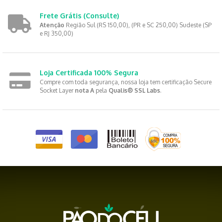
Frete Grátis
(Consulte)
Atenção
Região Sul (RS 150,00), (PR e SC 250,00) Sudeste (SP
e RJ 350,00)
Loja Certificada 100% Segura
Compre com toda segurança, nossa loja tem certificação Secure
Socket Layer
nota A
pela
Qualis® SSL Labs
.