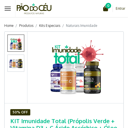
0
Entrar
Home
Produtos
Kits Especiais
Naturais Imunidade
50% OFF
KIT Imunidade Total (Própolis Verde +
Vitamina D3 + C Ácido Ascórbico + Óleo