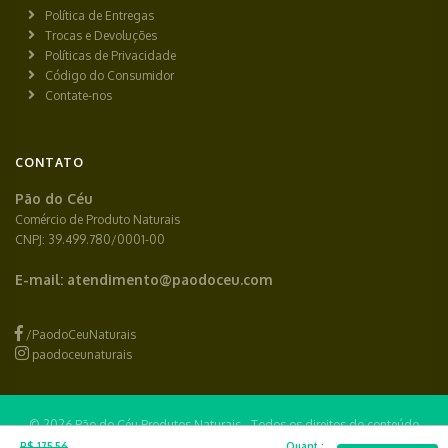
Política de Entregas
Trocas e Devoluções
Políticas de Privacidade
Código do Consumidor
Contate-nos
CONTATO
Pão do Céu
Comércio de Produto Naturais
CNPJ: 39.499.780/0001-00
E-mail:
atendimento@paodoceu.com
/PaodoCeuNaturais
paodoceunaturais
© 2026 Pão do Céu Produtos Naturais - Todos os direitos do conteúdo
R$ 175,56
Quant.: