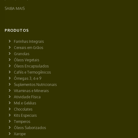
SAIBA MAIS
PRODUTOS
Farinhas Integrais
Cereais em Grãos
Granolas
Óleos Vegetais
Óleos Encapsulados
Cafés e Termogênicos
Ômegas 3, 6 e 9
Suplementos Nutricionais
Vitaminas e Minerais
Atividade Física
Mel e Geléias
Chocolates
Kits Especiais
Temperos
Óleos Saborizados
Xarope