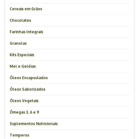
Cereais em Grãos
Chocolates
Farinhas Integrais
Granolas
Kits Especiais
Mel e Geléias
Óleos Encapsulados
Óleos Saborizados
Óleos Vegetais
Ômegas 3, 6 e 9
Suplementos Nutricionais
Temperos