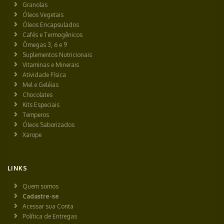
Granolas
Óleos Vegetais
Óleos Encapsulados
Cafés e Termogênicos
Ômegas 3, 6 e 9
Suplementos Nutricionais
Vitaminas e Minerais
Atividade Física
Mel e Geléias
Chocolates
Kits Especiais
Temperos
Óleos Saborizados
Xarope
LINKS
Quem somos
Cadastre-se
Acessar sua Conta
Política de Entregas