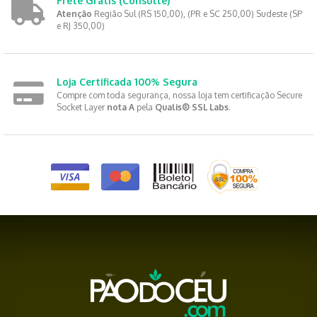
Frete Grátis
(Consulte)
Atenção
Região Sul (RS 150,00), (PR e SC 250,00) Sudeste (SP
e RJ 350,00)
Loja Certificada 100% Segura
Compre com toda segurança, nossa loja tem certificação Secure
Socket Layer
nota A
pela
Qualis® SSL Labs
.