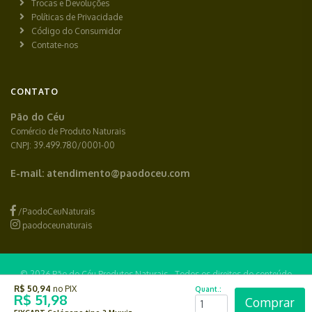
Trocas e Devoluções
Políticas de Privacidade
Código do Consumidor
Contate-nos
CONTATO
Pão do Céu
Comércio de Produto Naturais
CNPJ: 39.499.780/0001-00
E-mail:
atendimento@paodoceu.com
/PaodoCeuNaturais
paodoceunaturais
© 2026 Pão do Céu Produtos Naturais - Todos os direitos do conteúdo
R$ 50,94
no PIX
Quant.:
reservados.
R$ 51,98
Comprar